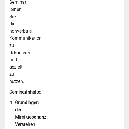
Seminar
lernen
Sie,
die
nonverbale
Kommunikation
zu
dekodieren
und
gezielt
zu
nutzen.
S
eminarinhalte:
Grundlagen
der
Mimikresonanz:
Verstehen