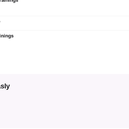
rainings
e
inings
sly