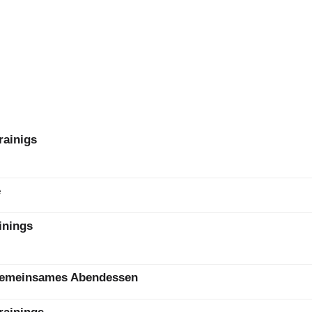
rainigs
e
inings
 gemeinsames Abendessen