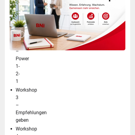
Workshop
1
–
Vertreterliste
Workshop
2
–
Power
1-
2-
1
Workshop
3
–
Empfehlungen
geben
Workshop