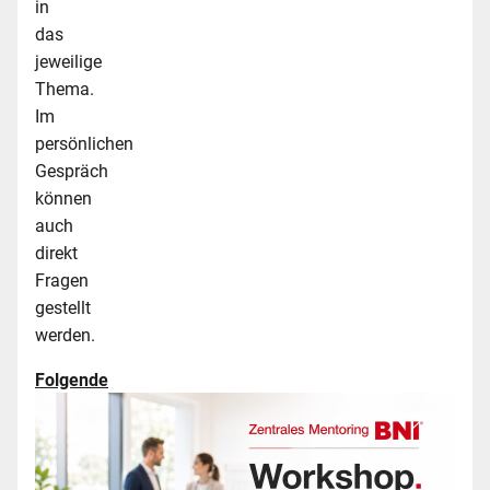
in
das
jeweilige
Thema.
Im
persönlichen
Gespräch
können
auch
direkt
Fragen
gestellt
werden.
Folgende
Workshops
werden
angeboten: