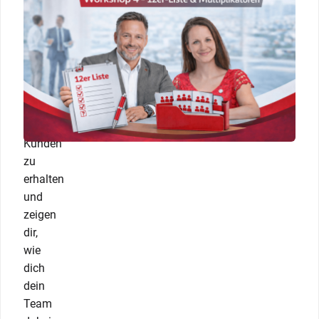
zu
den
für
dein
Geschäft
relevanten
Unternehmen
und
Kunden
zu
erhalten
und
zeigen
dir,
wie
dich
dein
Team