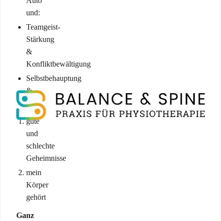
Auto
und:
Teamgeist-
Stärkung
&
Konfliktbewältigung
Selbstbehauptung
&
Eigenschutz
gute
und
schlechte
Geheimnisse
mein
Körper
gehört
Ganz