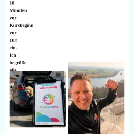
10
Minuten
vor
Kursbeginn
vor
Ort
ein.
Ich
begrüße
alle
zusammen
und
nehme
die
Kinder
in
Empfang.