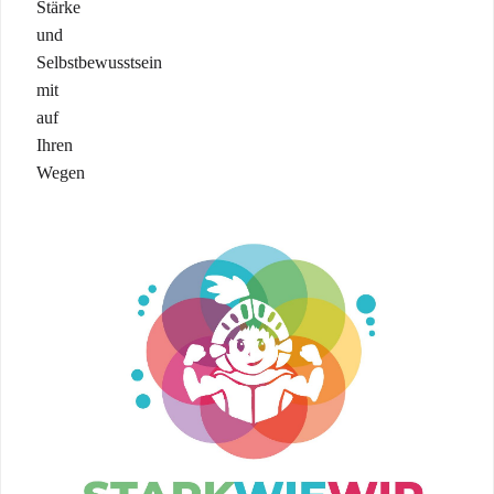
Stärke
und
Selbstbewusstsein
mit
auf
Ihren
Wegen
zu
geben.
Unsere
Kurse
werden
immer
altersgerecht
und
bedarfsorientiert
angepasst.
Es