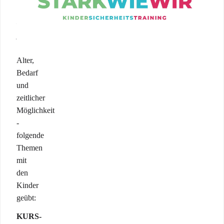
werden
–
je
nach
Alter,
Bedarf
und
zeitlicher
Möglichkeit
-
folgende
Themen
mit
den
Kinder
geübt:
KURS-