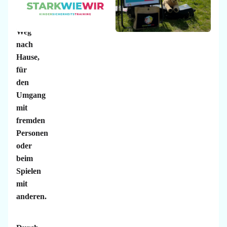
für
den
Weg
nach
Hause,
für
den
Umgang
mit
fremden
Personen
oder
beim
Spielen
mit
anderen.