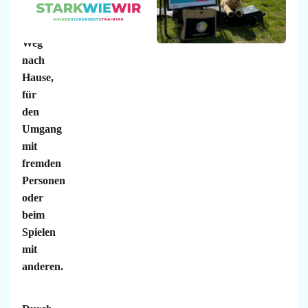
für
den
Weg
nach
Hause,
für
den
Umgang
mit
fremden
Personen
oder
beim
Spielen
mit
anderen.