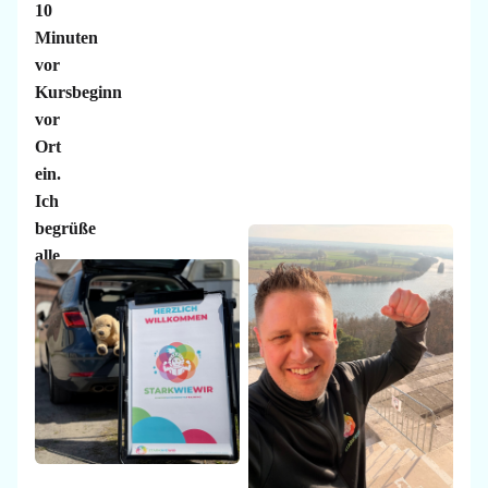
10
Minuten
vor
Kursbeginn
vor
Ort
ein.
Ich
begrüße
alle
zusammen
und
nehme
die
Kinder
in
Empfang.