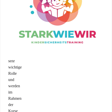
Körpersprache,
Positionierung
und
taktische
Kommunikation
spielen
in
Notwehrsituationen
eine
sehr
wichtige
Rolle
und
werden
im
Rahmen
der
Kurse