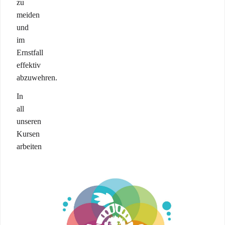
zu
meiden
und
im
Ernstfall
effektiv
abzuwehren.
In
all
unseren
Kursen
arbeiten
wir
mit
Rollenspielen
und
praxisnahen
Simulationen: