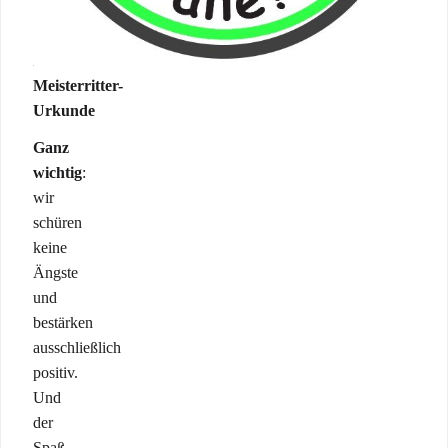
„Abschluss-
Test“
mit
Meisterritter-
Urkunde
Ganz
wichtig
:
wir
schüren
keine
Ängste
und
bestärken
ausschließlich
positiv.
Und
der
Spaß