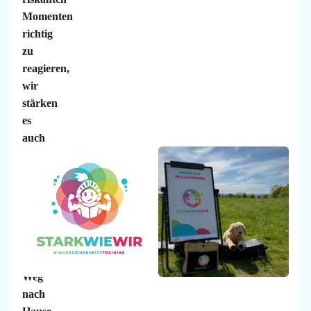
Momenten
richtig
zu
reagieren,
wir
stärken
es
auch
für
Situationen
in
der
Schule,
für
den
Weg
nach