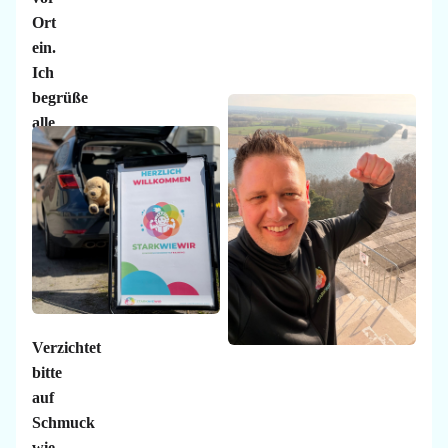
Ort
ein.
Ich
begrüße
alle
zusammen
und
nehme
die
Kinder
in
Empfang.
Verzichtet
bitte
auf
Schmuck
wie