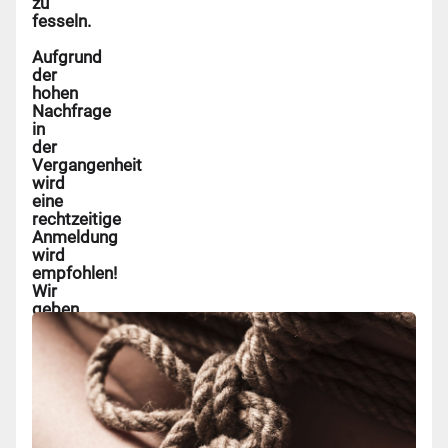
zu
fesseln.
Aufgrund
der
hohen
Nachfrage
in
der
Vergangenheit
wird
eine
rechtzeitige
Anmeldung
wird
empfohlen!
Wir
geben
diesen
Intensivkurs
bereits
seit
8
Jahren
erfolgreich