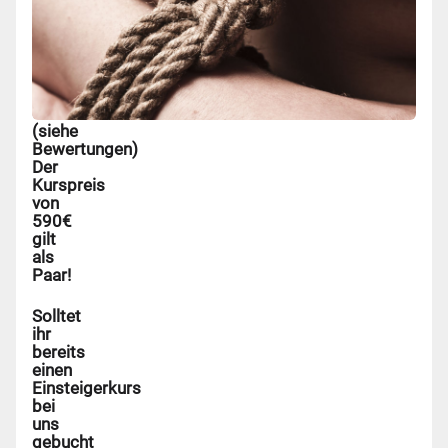
und
haben
stets
eine
positive
Resonanz
erhalten
(siehe
Bewertungen)
Der
Kurspreis
von
590€
gilt
als
Paar!
Solltet
ihr
bereits
einen
Einsteigerkurs
bei
uns
gebucht