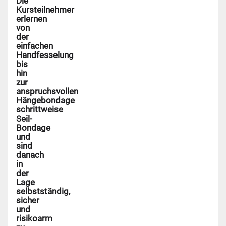
Die
Kursteilnehmer
erlernen
von
der
einfachen
Handfesselung
bis
hin
zur
anspruchsvollen
Hängebondage
schrittweise
Seil-
Bondage
und
sind
danach
in
der
Lage
selbstständig,
sicher
und
risikoarm